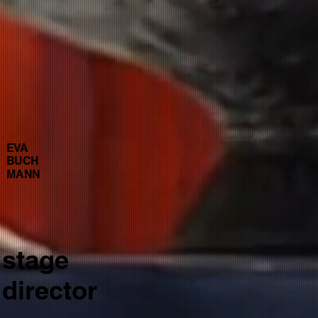
EVA
BUCH
MANN
stage
director