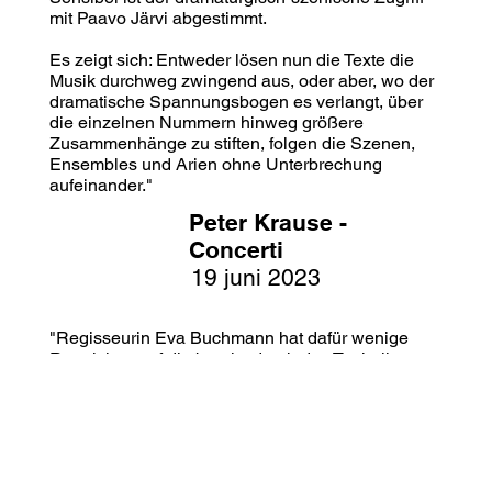
mit Paavo Järvi abgestimmt.
Es zeigt sich: Entweder lösen nun die Texte die
Musik durchweg zwingend aus, oder aber, wo der
dramatische Spannungsbogen es verlangt, über
die einzelnen Nummern hinweg größere
Zusammenhänge zu stiften, folgen die Szenen,
Ensembles und Arien ohne Unterbrechung
aufeinander."
Peter Krause -
Concerti
19 juni 2023
"Regisseurin Eva Buchmann hat dafür wenige
Requisiten auf die bereits durch das Tonhalle-
Orchester bestens besetzte Bühne gebracht und
ließ die Sänger mit wenigen Gesten agieren. Die
Kostüme Solisten, einschließlich des Chors,
waren sehr schlicht und wirkten uniform. Damit
wurde Beethovens utopischer Idee „Alle
Menschen sind gleich“ entsprochen.