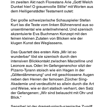
im zweiten Akt nach Florestans Arie „Gott! Welch
Dunkel hier! O grauenvolle Stille“ mit Worten aus
dem Heiligenstädter Testament outet:
Der große schweizerische Schauspieler Stefan
Kurt las die Texte vom linken Bühnenrand aus so
unsentimental wie anteilnehmend. Und szenisch
akzentuierte Eva Buchmann Konzept mit den
feinen kleinen Zutaten von Blicken wie der
klugen Kunst des Weglassens.
Das Quartett des ersten Akts „Mir ist so
wunderbar“ löst sie szenisch durch den
intensiven Blickkontakt zwischen Marzelline und
Leonore aus. Oder: Im Gefangenenchor sitzt der
Pizarro-Tyrann stoisch wie ein Hagen in der
„Götterdämmerung“ und mit geschlossene Augen
neben den Herren der famosen Zürcher Sing-
Akademie und verdeutlicht so allein durch die Art
und Weise, wie er dort statisch verharrt, den Satz
der Gefangenen: „Wir sind belauscht mit Ohr und
Blick.“
Sensibel ist der dramaturgisch-szenische Zugriff